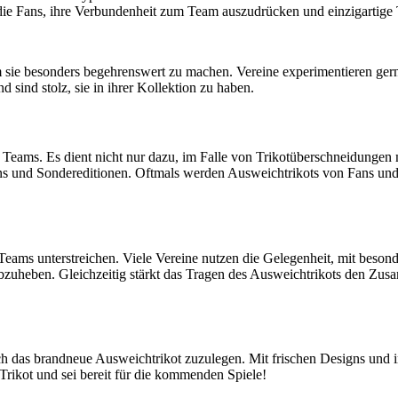
r die Fans, ihre Verbundenheit zum Team auszudrücken und einzigartige
 um sie besonders begehrenswert zu machen. Vereine experimentieren g
 sind stolz, sie in ihrer Kollektion zu haben.
es Teams. Es dient nicht nur dazu, im Falle von Trikotüberschneidunge
ns und Sondereditionen. Oftmals werden Ausweichtrikots von Fans und S
s Teams unterstreichen. Viele Vereine nutzen die Gelegenheit, mit bes
bzuheben. Gleichzeitig stärkt das Tragen des Ausweichtrikots den Zusa
ch das brandneue Ausweichtrikot zuzulegen. Mit frischen Designs und in
 Trikot und sei bereit für die kommenden Spiele!