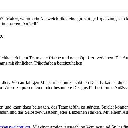
 Erfahre, warum ein Ausweichtrikot eine großartige Ergänzung sein ka
 in unserem Artikel!”
z
lichkeit, deinem Team eine frische und neue Optik zu verleihen. Ein A
ams mit ähnlichen Trikotfarben bereitzuhalten.
los. Von auffälligen Mustern bis hin zu subtilen Details, kannst du ein
e Weise zu präsentieren oder besondere Designs für bestimmte Anlässe
n und kann dazu beitragen, das Teamgefühl zu stärken. Spieler können
ern und das Selbstbewusstsein jedes Einzelnen stärken. Mit einem Ausw
com/ausweichtrikot
. Mit einer großen Auswahl an Vereinen und Styles find