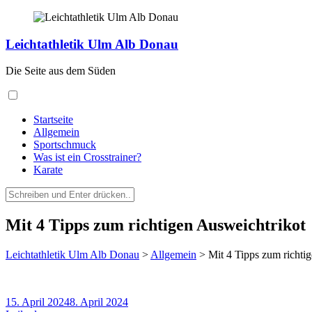
Zum
Inhalt
springen
Leichtathletik Ulm Alb Donau
Die Seite aus dem Süden
Startseite
Allgemein
Sportschmuck
Was ist ein Crosstrainer?
Karate
Suchen
nach:
Mit 4 Tipps zum richtigen Ausweichtrikot
Leichtathletik Ulm Alb Donau
>
Allgemein
>
Mit 4 Tipps zum richti
15. April 2024
8. April 2024